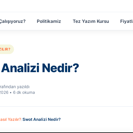
Çalışıyoruz?
Politikamiz
Tez Yazım Kursu
Fiyatl
ILIR?
Analizi Nedir?
rafından yazıldı
2026
•
6 dk okuma
sıl Yazılır?
/
Swot Analizi Nedir?