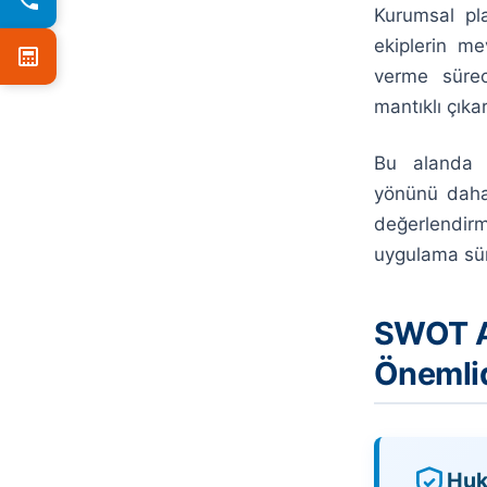
Kurumsal pla
ekiplerin m
verme sürec
mantıklı çıka
Bu alanda h
yönünü daha 
değerlendirm
uygulama süre
SWOT A
Önemli
Huk