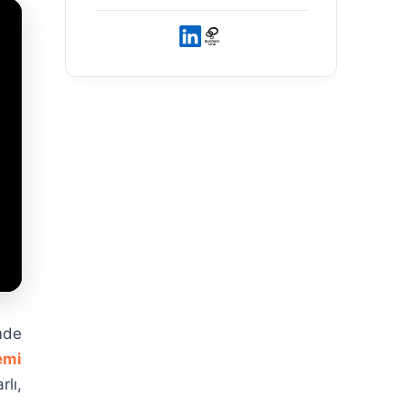
mde
emi
lı,