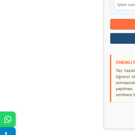
ÖNEMLİ 
Tez Yazdır
öğrenci ta
sonrasınd
yapılması
verilmesi b