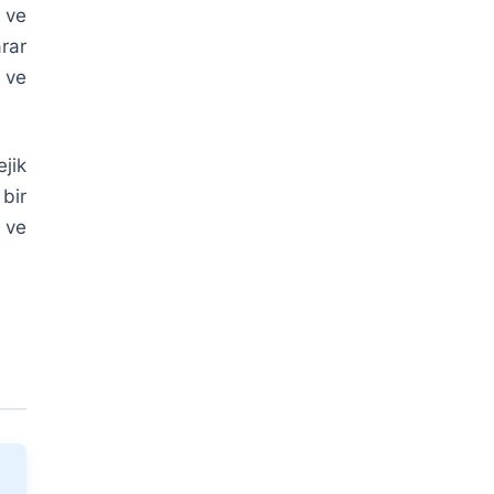
 ve
rar
 ve
jik
bir
 ve