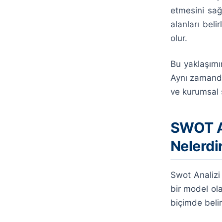
etmesini sağ
alanları beli
olur.
Bu yaklaşımı
Aynı zamanda 
ve kurumsal s
SWOT An
Nelerdi
Swot Analizi 
bir model ola
biçimde belir