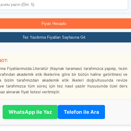
Fiyatı Hesapla
Tez Yazdırma Fiyatları Sayfasına Git
NOT:
ma Fiyatlarımızda Literatür (Kaynak taraması) tarafımızca yapılıp, tezin
rafından akademik etik ilkelerine göre bir bütün haline getirilmesi ve
a bizim tarafımızdan akademik etik ilkeleri doğrultusunda revize
 ve tarafımızca tüm süreç için tez nasıl yazılır hususunda özel ders
az alınarak fiyat listesi verilmiştir.
WhatsApp ile Yaz
Telefon ile Ara