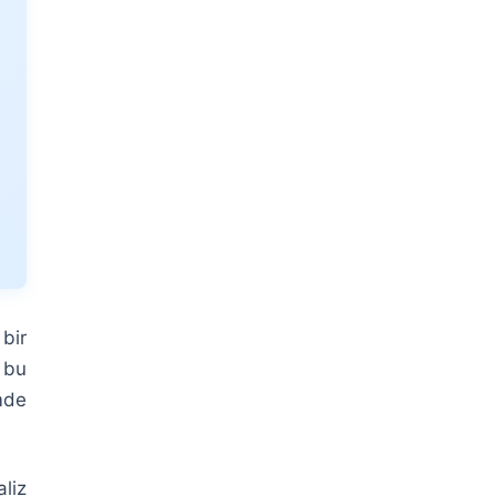
bir
 bu
mde
liz