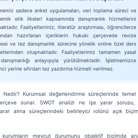
tmemiz sadece anket uygulamaları, veri toplama süreci ve
emik etik ilkeleri kapsamında danışmanlık hizmetlerini
ktadır. Faaliyetlerimiz; literatür araştırması, öğrencilerce
fından hazırlanan içeriklerin hukuki çerçevede revize
mesi ve tez danışmanlık sürecine yönelik online özel ders
etlerinden oluşmaktadır. Faaliyetlerimiz tamamen yasal
danışmanlığı anlayışıyla yürütülmektedir. İşletmemizce
nci yerine sıfırdan tez yazdırma hizmeti verilmez.
i Nedir? Kurumsal değerlendirme süreçlerinde temel 
erçeve sunar. SWOT analizi ne işe yarar sorusu,
arar alma süreçlerindeki belirleyici rolünü açık biçi
.
kurumların mevcut durumunu objektif biçimde ana