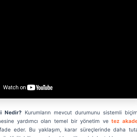
i Nedir?
Kurumların mevcut durumunu sistemli biçi
mesine yardımcı olan temel bir yönetim ve
tez akad
ifade eder. Bu yaklaşım, karar süreçlerinde daha tutar