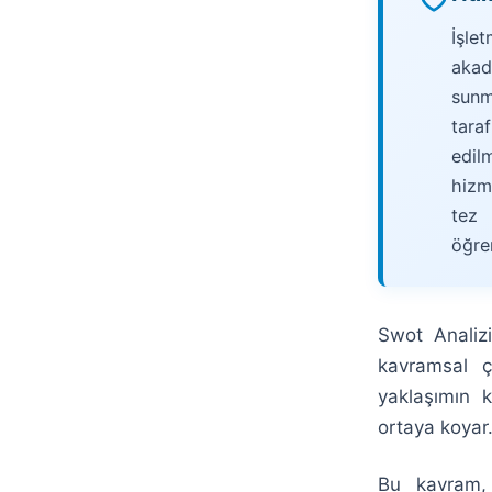
İşle
akad
sunma
tara
edil
hizm
tez 
öğre
Swot Analiz
kavramsal ç
yaklaşımın k
ortaya koyar
Bu kavram, 