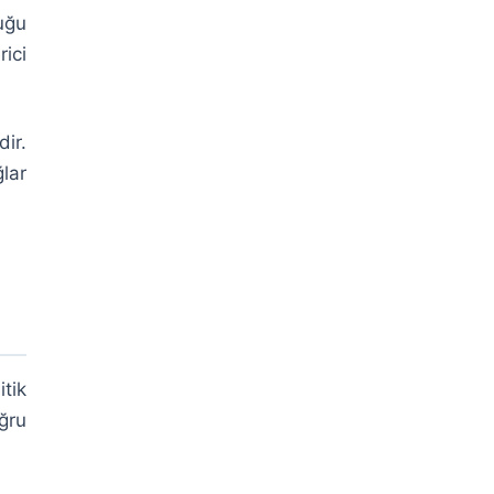
uğu
ici
ir.
lar
tik
ğru