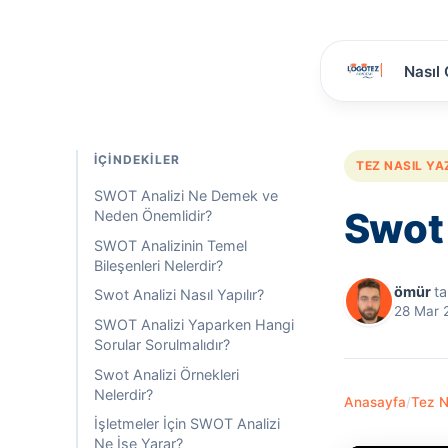
Nasıl 
İÇINDEKILER
TEZ NASIL YAZ
SWOT Analizi Ne Demek ve
Swot 
Neden Önemlidir?
SWOT Analizinin Temel
Bileşenleri Nelerdir?
ömür
ta
Swot Analizi Nasıl Yapılır?
28 Mar 
SWOT Analizi Yaparken Hangi
Sorular Sorulmalıdır?
Swot Analizi Örnekleri
Nelerdir?
Anasayfa
/
Tez Na
İşletmeler İçin SWOT Analizi
Ne İşe Yarar?