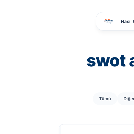
Nasıl 
swot a
Tümü
Diğe