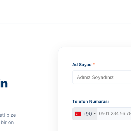
Ad Soyad
*
in
Telefon Numarası
+90
ti bize
 bir ön