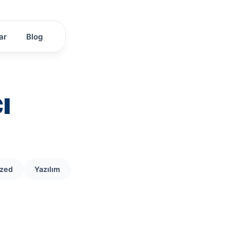
ar
Blog
ı
ized
Yazılım