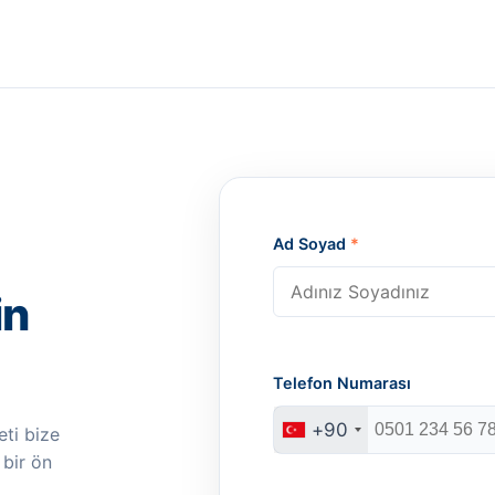
Ad Soyad
*
in
Telefon Numarası
+90
ti bize
 bir ön