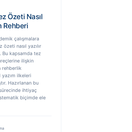
ez Özeti Nasıl
ım Rehberi
demik çalışmalara
 özeti nasıl yazılır
tır. Bu kapsamda tez
eçlerine ilişkin
 rehberlik
l yazım ilkeleri
tır. Hazırlanan bu
sürecinde ihtiyaç
istematik biçimde ele
ma