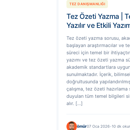
TEZ DANIŞMANLIĞI
Tez Özeti Yazma | T
Yazılır ve Etkili Yaz
Tez özeti yazma sorusu, aka
başlayan araştırmacılar ve tez
süreci için temel bir ihtiyaç
yazımı ve tez özeti yazma sür
akademik standartlara uygun
sunulmaktadır. İçerik, bilimse
doğrultusunda yapılandırılmış
çalışma, tez özeti hazırlama 
duyulan tüm temel bilgileri s
alır. […]
ömür
07 Oca 2026
•
10 dk oku