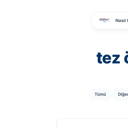
Nasıl 
tez 
Tümü
Diğe