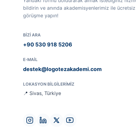
Yandaki formu doldurarak almak istediğiniz hizme
bildirin ve anında akademisyenlerimiz ile ücretsiz
görüşme yapın!
BIZI ARA
+90 530 918 5206
E-MAIL
destek@logotezakademi.com
LOKASYON BILGILERIMIZ
📍 Sivas, Türkiye