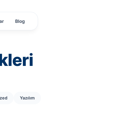
ar
Blog
kleri
ized
Yazılım