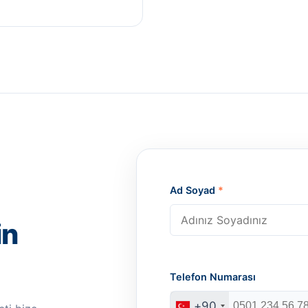
Ad Soyad
*
in
Telefon Numarası
+90