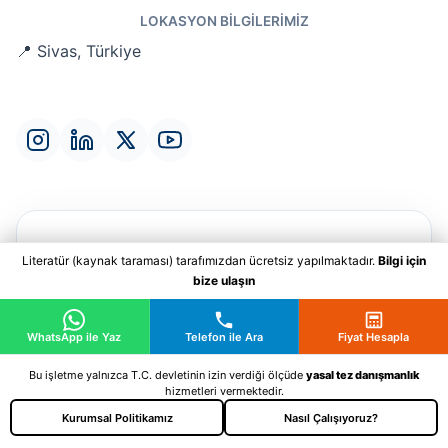
LOKASYON BILGILERIMIZ
📍 Sivas, Türkiye
Ad Soyad
*
Literatür (kaynak taraması) tarafımızdan ücretsiz yapılmaktadır.
Bilgi için
bize ulaşın
WhatsApp ile Yaz
Telefon ile Ara
Fiyat Hesapla
Bu işletme yalnızca T.C. devletinin izin verdiği ölçüde
yasal tez danışmanlık
E-Posta
*
hizmetleri vermektedir.
Kurumsal Politikamız
Nasıl Çalışıyoruz?