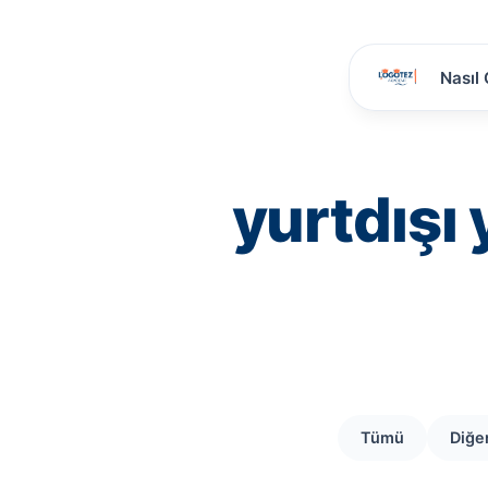
Nasıl 
yurtdışı
Tümü
Diğe