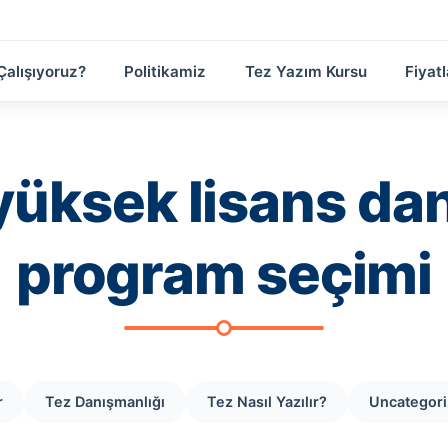
Çalışıyoruz?
Politikamiz
Tez Yazım Kursu
Fiyatl
 yüksek lisans da
program seçimi
r
Tez Danışmanlığı
Tez Nasıl Yazılır?
Uncategor