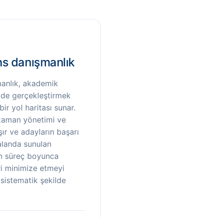
ans danışmanlık
manlık, akademik
eyde gerçekleştirmek
bir yol haritası sunar.
zaman yönetimi ve
şır ve adayların başarı
 alanda sunulan
ın süreç boyunca
eri minimize etmeyi
 sistematik şekilde