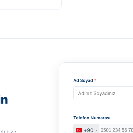
Ad Soyad
*
in
Telefon Numarası
+90
ti bize