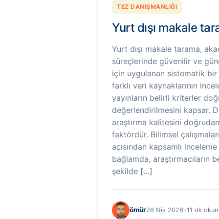
TEZ DANIŞMANLIĞI
Yurt dışı makale ta
Yurt dışı makale tarama, ak
süreçlerinde güvenilir ve gün
için uygulanan sistematik bir
farklı veri kaynaklarının ince
yayınların belirli kriterler do
değerlendirilmesini kapsar. 
araştırma kalitesini doğrudan
faktördür. Bilimsel çalışmalar
açısından kapsamlı inceleme 
bağlamda, araştırmacıların be
şekilde […]
ömür
26 Nis 2026
•
11 dk oku