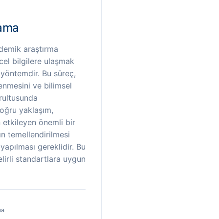
rama
ademik araştırma
cel bilgilere ulaşmak
 yöntemdir. Bu süreç,
lenmesini ve bilimsel
ğrultusunda
Doğru yaklaşım,
 etkileyen önemli bir
ın temellendirilmesi
yapılması gereklidir. Bu
lirli standartlara uygun
ma