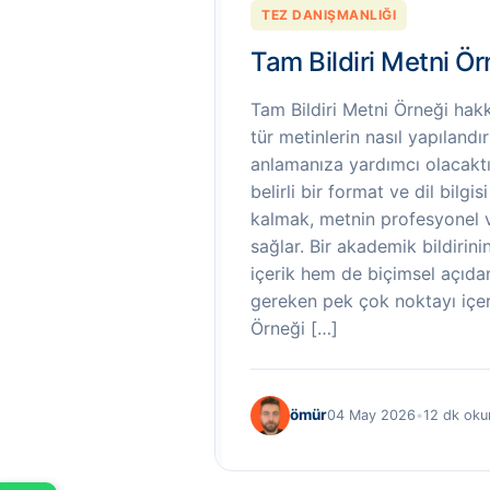
TEZ DANIŞMANLIĞI
Tam Bildiri Metni Ör
Tam Bildiri Metni Örneği hak
tür metinlerin nasıl yapılandır
anlamanıza yardımcı olacaktır
belirli bir format ve dil bilgis
kalmak, metnin profesyonel ve
sağlar. Bir akademik bildirin
içerik hem de biçimsel açıda
gereken pek çok noktayı içeri
Örneği […]
ömür
04 May 2026
•
12 dk ok