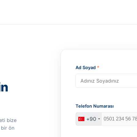
Ad Soyad
*
in
Telefon Numarası
+90
ti bize
 bir ön