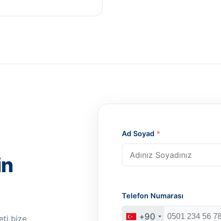
Ad Soyad
*
in
Telefon Numarası
+90
ti bize