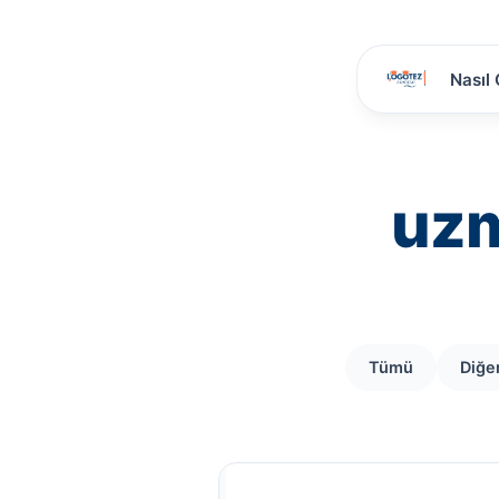
Nasıl 
uzm
Tümü
Diğe