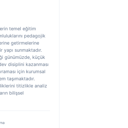
lerin temel eğitim
uluklarını pedagojik
erine getirmelerine
ir yapı sunmaktadır.
ştiği günümüzde, küçük
ev disiplini kazanması
vraması için kurumsal
nem taşımaktadır.
lerini titizlikle analiz
ın bilişsel
uma