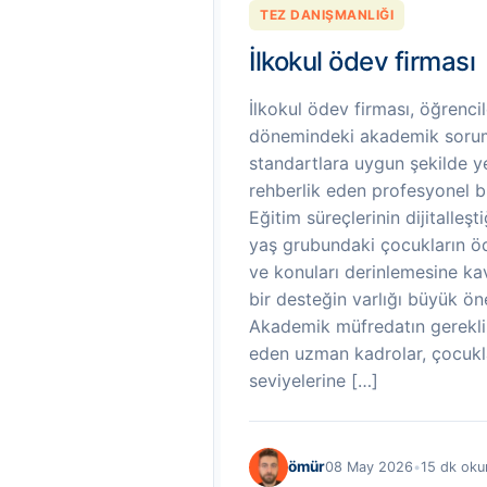
TEZ DANIŞMANLIĞI
İlkokul ödev firması
İlkokul ödev firması, öğrenci
dönemindeki akademik soruml
standartlara uygun şekilde y
rehberlik eden profesyonel b
Eğitim süreçlerinin dijitalle
yaş grubundaki çocukların öd
ve konuları derinlemesine ka
bir desteğin varlığı büyük ö
Akademik müfredatın gereklilik
eden uzman kadrolar, çocuklar
seviyelerine […]
ömür
08 May 2026
•
15 dk ok