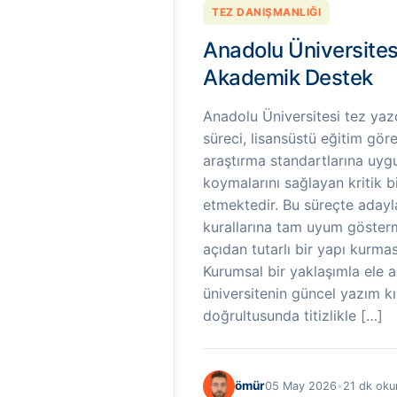
TEZ DANIŞMANLIĞI
Anadolu Üniversites
Akademik Destek
Anadolu Üniversitesi tez ya
süreci, lisansüstü eğitim göre
araştırma standartlarına uyg
koymalarını sağlayan kritik b
etmektedir. Bu süreçte aday
kurallarına tam uyum göster
açıdan tutarlı bir yapı kurma
Kurumsal bir yaklaşımla ele a
üniversitenin güncel yazım kı
doğrultusunda titizlikle […]
ömür
05 May 2026
•
21 dk ok