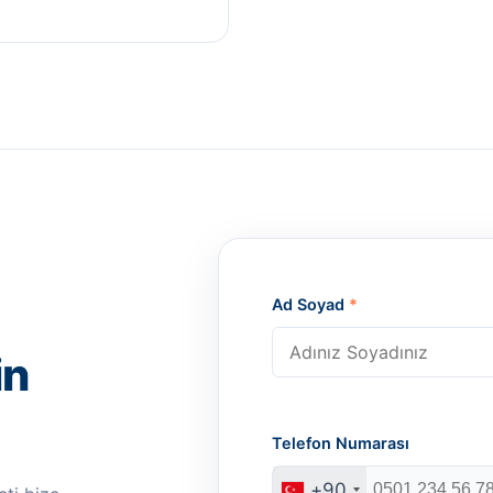
Ad Soyad
*
in
Telefon Numarası
+90