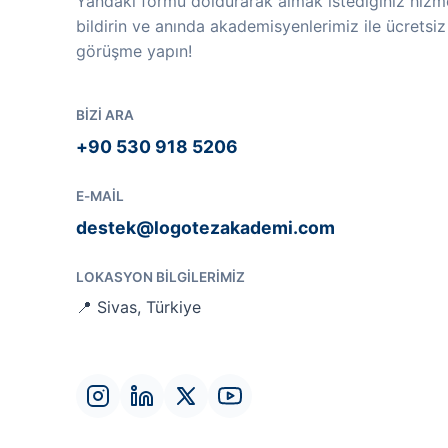
Yandaki formu doldurarak almak istediğiniz hizme
bildirin ve anında akademisyenlerimiz ile ücretsiz
görüşme yapın!
BIZI ARA
+90 530 918 5206
E-MAIL
destek@logotezakademi.com
LOKASYON BILGILERIMIZ
📍 Sivas, Türkiye