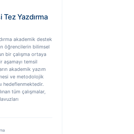
i Tez Yazdırma
zdırma akademik destek
n öğrencilerin bilimsel
un bir çalışma ortaya
ir aşamayı temsil
ların akademik yazım
mesi ve metodolojik
sı hedeflenmektedir.
lınan tüm çalışmalar,
lavuzları
uma