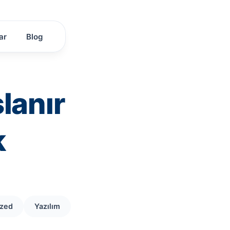
ar
Blog
lanır
k
ized
Yazılım