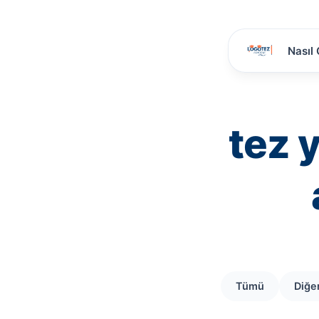
Nasıl 
tez 
Tümü
Diğe