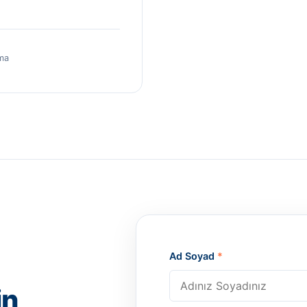
ma
Ad Soyad
*
in