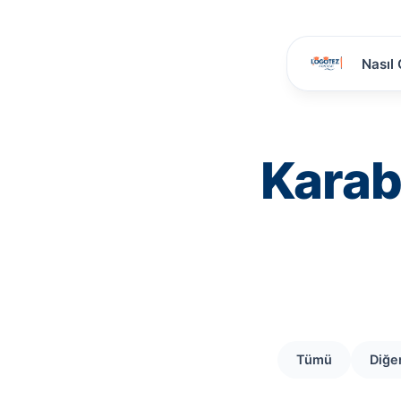
Nasıl 
Karab
Tümü
Diğe