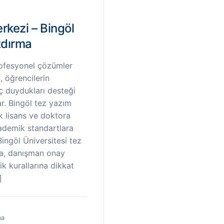
rkezi – Bingöl
zdırma
rofesyonel çözümler
 öğrencilerin
ç duydukları desteği
r. Bingöl tez yazım
k lisans ve doktora
ademik standartlara
Bingöl Üniversitesi tez
a, danışman onay
ik kurallarına dikkat
]
ma