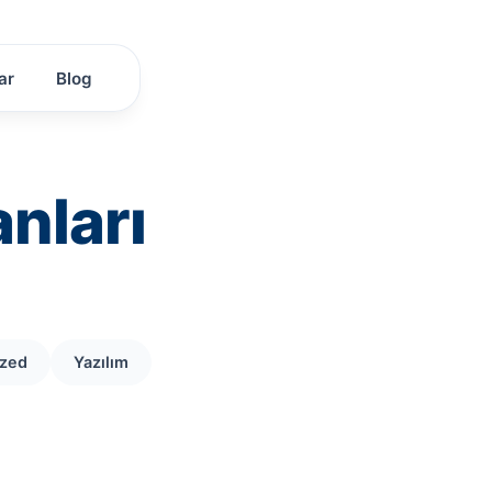
ar
Blog
nları
ized
Yazılım