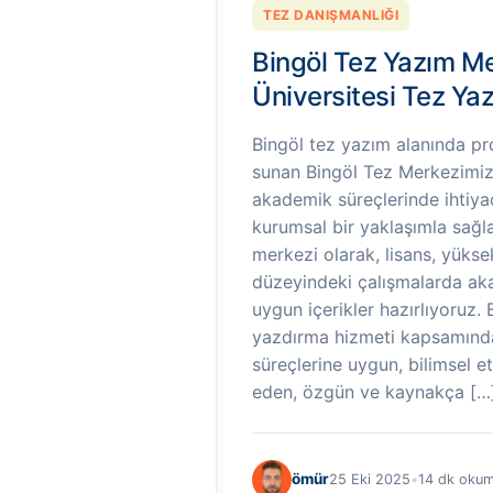
TEZ DANIŞMANLIĞI
Bingöl Tez Yazım Me
Üniversitesi Tez Ya
Bingöl tez yazım alanında p
sunan Bingöl Tez Merkezimiz,
akademik süreçlerinde ihtiya
kurumsal bir yaklaşımla sağla
merkezi olarak, lisans, yükse
düzeyindeki çalışmalarda ak
uygun içerikler hazırlıyoruz. 
yazdırma hizmeti kapsamınd
süreçlerine uygun, bilimsel et
eden, özgün ve kaynakça […
ömür
25 Eki 2025
•
14 dk oku