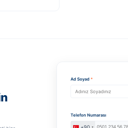
Ad Soyad
*
in
Telefon Numarası
+90