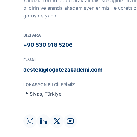
Yandaki formu doldurarak almak istediğiniz hizme
bildirin ve anında akademisyenlerimiz ile ücretsiz
görüşme yapın!
BIZI ARA
+90 530 918 5206
E-MAIL
destek@logotezakademi.com
LOKASYON BILGILERIMIZ
📍 Sivas, Türkiye