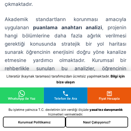
çıkmaktadır.
Akademik standartların korunması amacıyla
uygulanan
puanlama anahtarı analizi
, projenin
hangi bölümlerine daha fazla ağırlık verilmesi
gerektiği konusunda stratejik bir yol haritası
sunarak öğrencinin enerjisini doğru yöne kanalize
etmesine yardımcı olmaktadır. Kurumsal bir
rehberlikle sunulan bu analizler, öğrencinin
öğretmen geri bildirimlerini doğru okumasını
Literatür (kaynak taraması) tarafımızdan ücretsiz yapılmaktadır.
Bilgi için
bize ulaşın
sağlamakta ve her performans görevinin eğitim
otoriteleri tarafından takdir edilen, eksiksiz ve
WhatsApp ile Yaz
Telefon ile Ara
Fiyat Hesapla
yüksek nitelikli birer akademik çıktıya dönüşmesini
garanti altına almaktadır.
Bu işletme yalnızca T.C. devletinin izin verdiği ölçüde
yasal tez danışmanlık
hizmetleri vermektedir.
Kurumsal Politikamız
Nasıl Çalışıyoruz?
Zaman Yönetimi ve Planlı